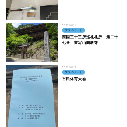
2022/6/14
プライベート
西国三十三所巡礼札所 第二十
七番 書写山圓教寺
2022/6/12
プライベート
市民体育大会
IR情報
投資家の方へ
基本情報
IRライブラリー