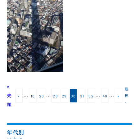
«
最
先
...
...
...
...
後
«
10
20
28
29
30
31
32
40
»
»
頭
年代別
archive