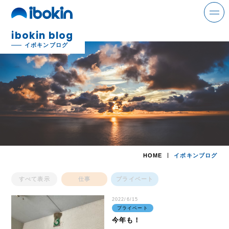
ibokin blog
search
イボキンブログ
ニュース
事業案内
解体事業
HOME
イボキンブログ
環境事業
すべて表示
仕事
プライベート
金属事業
2022/6/15
運輸事業
プライベート
今年も！