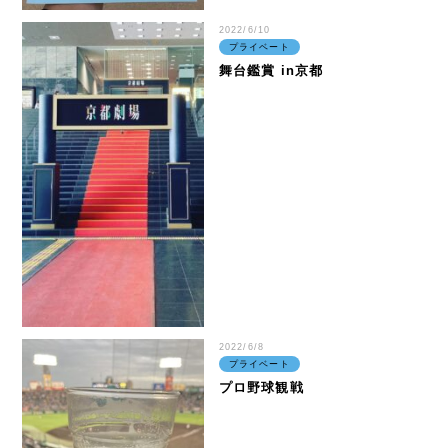
2022/6/10
株主・株式関連
プライベート
舞台鑑賞 in京都
財務ハイライト
IRカレンダー
IRニュース
IRよくある質問
IRお問合せ
2022/6/8
イボキン ブログ
プライベート
プロ野球観戦