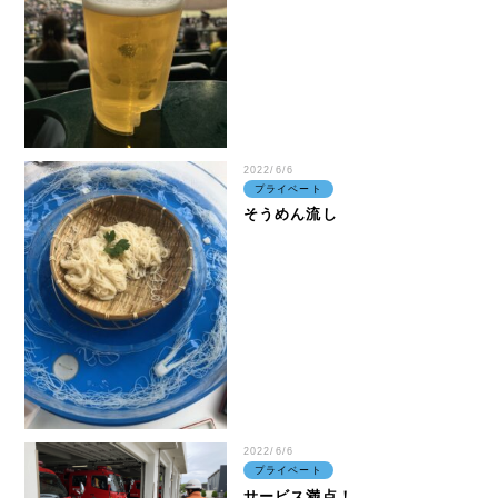
contact
お問い合わせ
ご相談・ご質問はお気軽にどうぞ。
email
お問合せフォーム
2022/6/6
プライベート
そうめん流し
資源の一生に、夢と責任。
事業所map
arrow_forward
2022/6/6
プライベート
サービス満点！