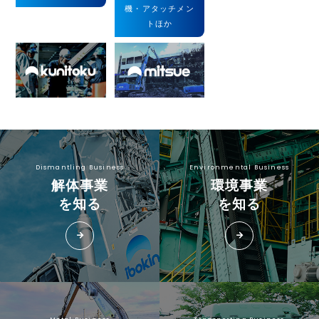
機・アタッチメン
トほか
Dismantling Business
Environmental Business
解体事業
環境事業
を知る
を知る
arrow_forward
arrow_forward