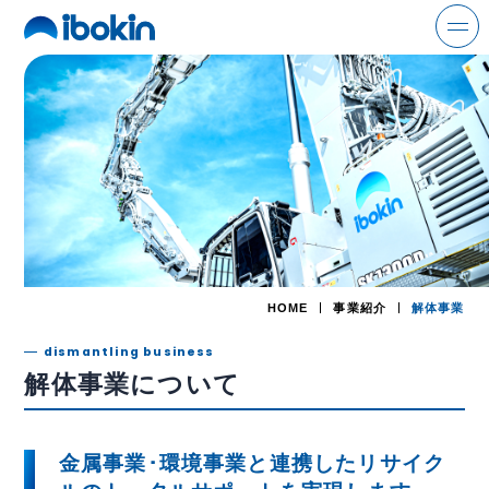
search
ニュース
事業案内
解体事業
HOME
事業紹介
解体事業
環境事業
dismantling business
解体事業について
金属事業
運輸事業
金属事業･環境事業と連携した
リサイク