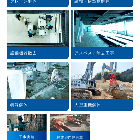
contact
クレーン解体
建物・構造物解体
お問い合わせ
ご相談・ご質問はお気軽にどうぞ。
email
お問合せフォーム
設備機器撤去
アスベスト除去工事
資源の一生に、夢と責任。
特殊解体
大型重機解体
事業所map
arrow_forward
工事実績
解体部門保有重