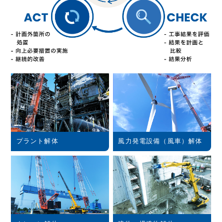
株主・株式関連
財務ハイライト
IRカレンダー
IRニュース
IRよくある質問
IRお問合せ
プラント解体
風力発電設備（風車）解体
イボキン ブログ