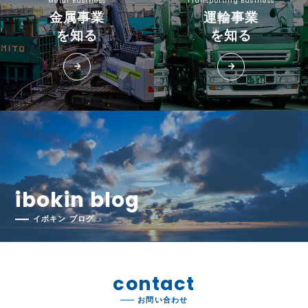
Metal Business
Transporting Business
金属事業
運輸事業
を知る
を知る
arrow_forward
arrow_forward
ibokin blog
イボキン ブログ
contact
お問い合わせ