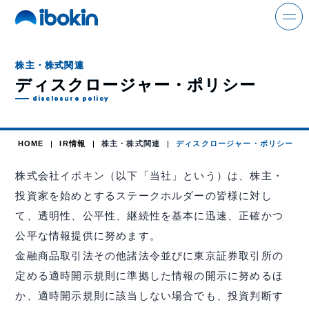
search
株主・株式関連
ディスクロージャー・ポリシー
disclosure policy
ニュース
HOME
IR情報
株主・株式関連
ディスクロージャー・ポリシー
事業案内
株式会社イボキン（以下「当社」という）は、株主・
解体事業
投資家を始めとするステークホルダーの皆様に対し
て、透明性、公平性、継続性を基本に迅速、正確かつ
環境事業
公平な情報提供に努めます。
金属事業
金融商品取引法その他諸法令並びに東京証券取引所の
定める適時開示規則に準拠した情報の開示に努めるほ
運輸事業
か、適時開示規則に該当しない場合でも、投資判断す