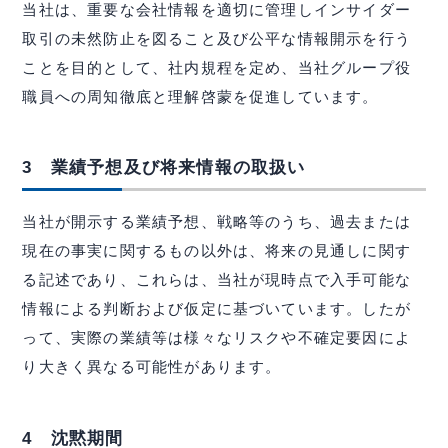
当社は、重要な会社情報を適切に管理しインサイダー
取引の未然防止を図ること及び公平な情報開示を行う
株主・株式関連
ことを目的として、社内規程を定め、当社グループ役
財務ハイライト
職員への周知徹底と理解啓蒙を促進しています。
IRカレンダー
3 業績予想及び将来情報の取扱い
IRニュース
IRよくある質問
当社が開示する業績予想、戦略等のうち、過去または
現在の事実に関するもの以外は、将来の見通しに関す
IRお問合せ
る記述であり、これらは、当社が現時点で入手可能な
情報による判断および仮定に基づいています。したが
って、実際の業績等は様々なリスクや不確定要因によ
イボキン ブログ
り大きく異なる可能性があります。
4 沈黙期間