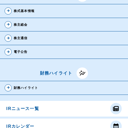
arrow_forward
株式基本情報
arrow_forward
株主総会
arrow_forward
株主通信
arrow_forward
電子公告
auto_graph
財務ハイライト
arrow_forward
財務ハイライト
IRニュース一覧
calendar_month
IRカレンダー