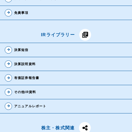
arrow_forward
免責事項
library_books
IRライブラリー
arrow_forward
決算短信
arrow_forward
決算説明資料
arrow_forward
有価証券報告書
arrow_forward
その他IR資料
arrow_forward
アニュアルレポート
株主・株式関連