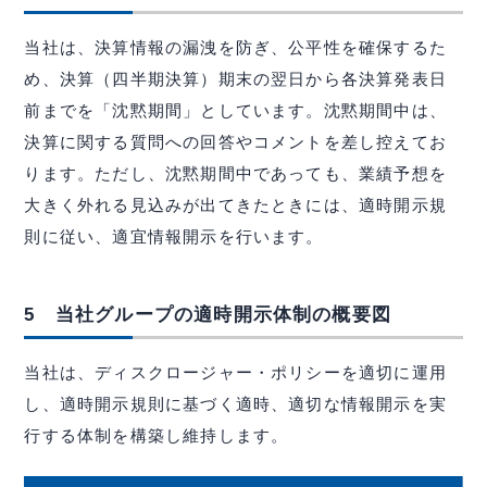
contact
お問い合わせ
当社は、決算情報の漏洩を防ぎ、公平性を確保するた
ご相談・ご質問はお気軽にどうぞ。
め、決算（四半期決算）期末の翌日から各決算発表日
email
お問合せフォーム
前までを「沈黙期間」としています。沈黙期間中は、
決算に関する質問への回答やコメントを差し控えてお
ります。ただし、沈黙期間中であっても、業績予想を
大きく外れる見込みが出てきたときには、適時開示規
則に従い、適宜情報開示を行います。
5 当社グループの適時開示体制の概要図
資源の一生に、夢と責任。
当社は、ディスクロージャー・ポリシーを適切に運用
し、適時開示規則に基づく適時、適切な情報開示を実
事業所map
arrow_forward
行する体制を構築し維持します。