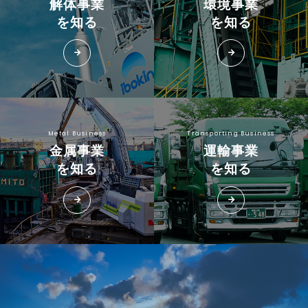
解体事業
環境事業
を知る
を知る
arrow_forward
arrow_forward
Metal Business
Transporting Business
金属事業
運輸事業
を知る
を知る
arrow_forward
arrow_forward