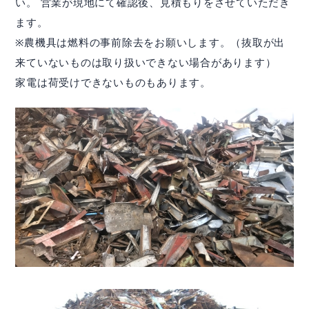
contact
い。 営業が現地にて確認後、見積もりをさせていただき
お問い合わせ
ます。
ご相談・ご質問はお気軽にどうぞ。
※農機具は燃料の事前除去をお願いします。（抜取が出
来ていないものは取り扱いできない場合があります）
email
お問合せフォーム
家電は荷受けできないものもあります。
資源の一生に、夢と責任。
事業所map
arrow_forward