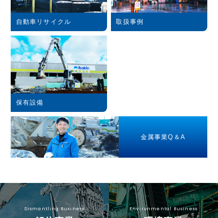
自動車リサイクル
取扱事例
保有設備
金属事業Q＆A
Dismantling Business
Environmental Business