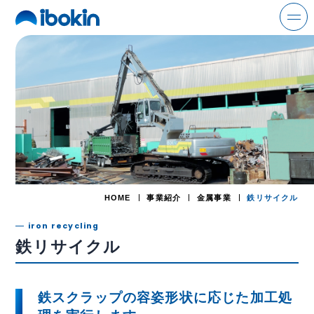
search
ニュース
事業案内
解体事業
HOME
事業紹介
金属事業
鉄リサイクル
環境事業
iron recycling
鉄リサイクル
金属事業
運輸事業
鉄スクラップの容姿形状に応じた
加工処