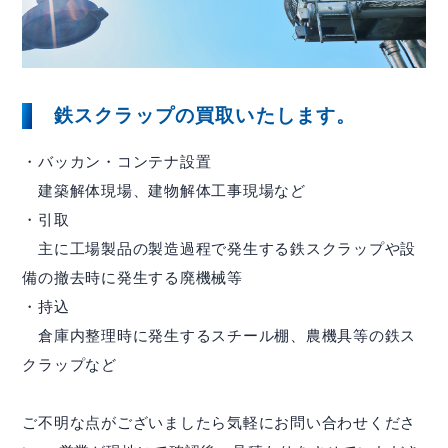
株主・株式関連
財務ハイライト
鉄スクラップの買取いたします。
IRカレンダー
・バッカン・コンテナ設置
IRニュース
建築解体現場、建物解体工事現場など
IRよくある質問
・引取
主に工場製品の製造過程で発生する鉄スクラップや設
IRお問合せ
備の撤去時に発生する廃機械等
・持込
倉庫内整理時に発生するスチール棚、農機具等の鉄ス
イボキン ブログ
クラップなど
ご不明な点がございましたら気軽にお問い合わせくださ