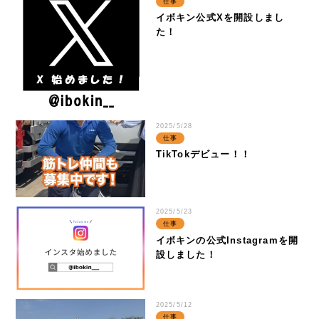
contact
仕事
イボキン公式Xを開設しまし
お問い合わせ
た！
ご相談・ご質問はお気軽にどうぞ。
email
お問合せフォーム
2025/5/28
仕事
TikTokデビュー！！
2025/5/23
資源の一生に、夢と責任。
仕事
イボキンの公式Instagramを開
設しました！
事業所map
arrow_forward
2025/5/12
仕事