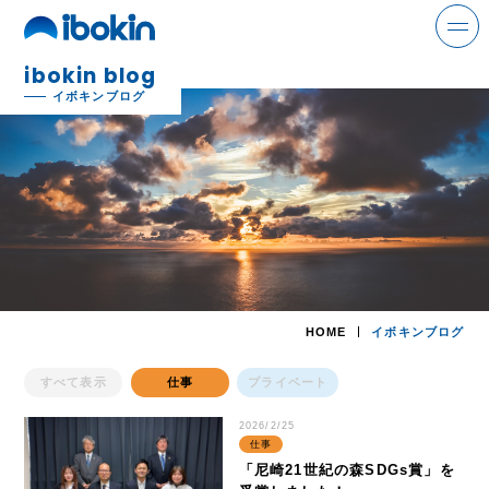
ibokin blog
search
イボキンブログ
ニュース
事業案内
解体事業
HOME
イボキンブログ
環境事業
すべて表示
仕事
プライベート
金属事業
2026/2/25
運輸事業
仕事
「尼崎21世紀の森SDGs賞」を