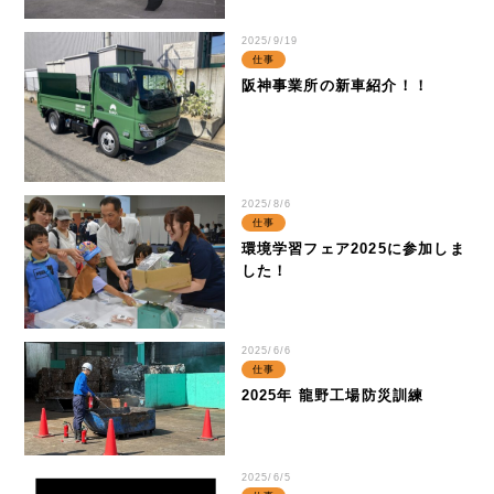
2025/9/19
株主・株式関連
仕事
阪神事業所の新車紹介！！
財務ハイライト
IRカレンダー
IRニュース
2025/8/6
仕事
IRよくある質問
環境学習フェア2025に参加しま
した！
IRお問合せ
2025/6/6
仕事
2025年 龍野工場防災訓練
イボキン ブログ
2025/6/5