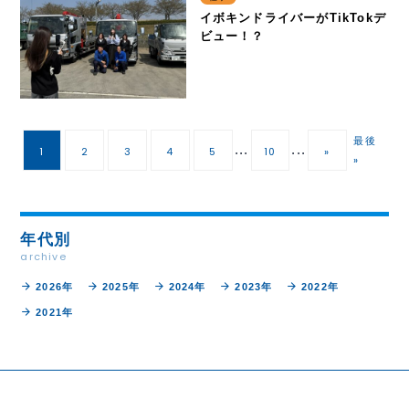
イボキンドライバーがTikTokデ
ビュー！？
最後
...
...
1
2
3
4
5
10
»
»
年代別
archive
arrow_forward
arrow_forward
arrow_forward
arrow_forward
arrow_forward
2026年
2025年
2024年
2023年
2022年
arrow_forward
2021年