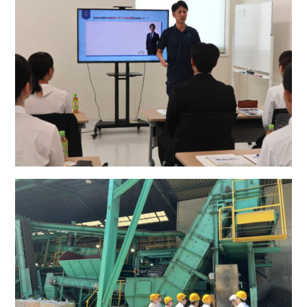
事業所map
arrow_forward