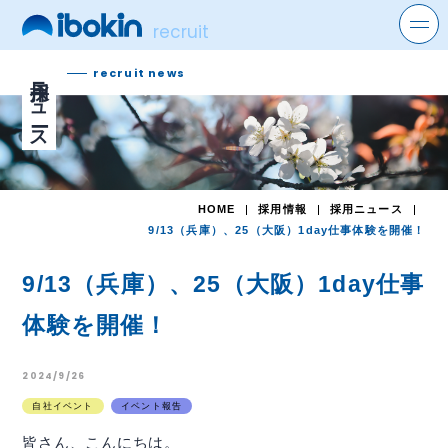
recruit
search
recruit news
採用ニュース
HOME
採用情報
採用ニュース
9/13（兵庫）、25（大阪）1day仕事体験を開催！
9/13（兵庫）、25（大阪）1day仕事
体験を開催！
2024/9/26
自社イベント
イベント報告
皆さん、こんにちは。