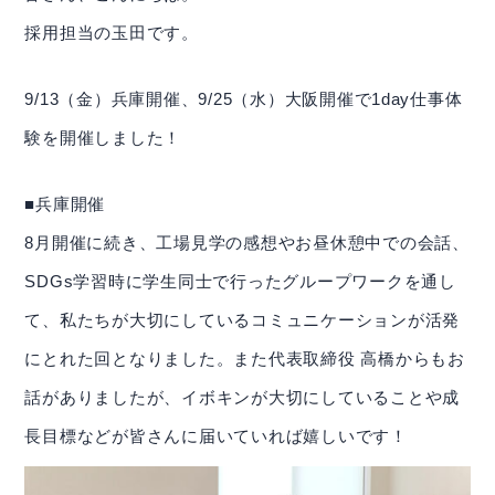
contact
採用担当の玉田です。
お問い合わせ
ご相談・ご質問はお気軽にどうぞ。
9/13（金）兵庫開催、9/25（水）大阪開催で1day仕事体
phone_iphone
0791-72-5088
験を開催しました！
平日 9:00~17:00
■兵庫開催
email
お問合せフォーム
8月開催に続き、工場見学の感想やお昼休憩中での会話、
SDGs学習時に学生同士で行ったグループワークを通し
て、私たちが大切にしているコミュニケーションが活発
にとれた回となりました。また代表取締役 高橋からもお
話がありましたが、イボキンが大切にしていることや成
長目標などが皆さんに届いていれば嬉しいです！
資源の一生に、夢と責任。