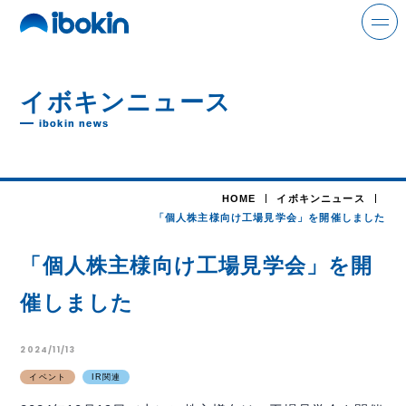
search
イボキンニュース
ibokin news
ニュース
HOME
イボキンニュース
事業案内
「個人株主様向け工場見学会」を開催しました
解体事業
「個人株主様向け工場見学会」を開
環境事業
催しました
金属事業
2024/11/13
運輸事業
イベント
IR関連