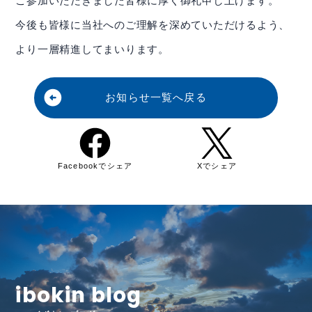
ご参加いただきました皆様に厚く御礼申し上げます。
今後も皆様に当社へのご理解を深めていただけるよう、
より一層精進してまいります。
arrow_circle_left
お知らせ一覧へ戻る
Facebookでシェア
Xでシェア
ibokin blog