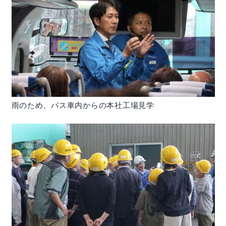
contact
お問い合わせ
ご相談・ご質問はお気軽にどうぞ。
email
お問合せフォーム
雨のため、バス車内からの本社工場見学
資源の一生に、夢と責任。
事業所map
arrow_forward