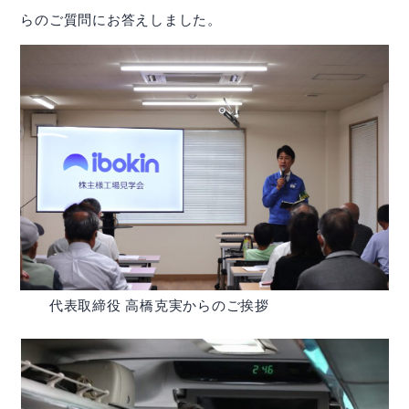
らのご質問にお答えしました。
株主・株式関連
財務ハイライト
IRカレンダー
IRニュース
IRよくある質問
IRお問合せ
代表取締役 高橋克実からのご挨拶
イボキン ブログ