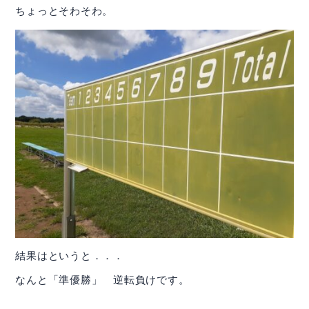
ちょっとそわそわ。
株主・株式関連
財務ハイライト
IRカレンダー
IRニュース
IRよくある質問
IRお問合せ
イボキン ブログ
結果はというと．．．
なんと「準優勝」 逆転負けです。