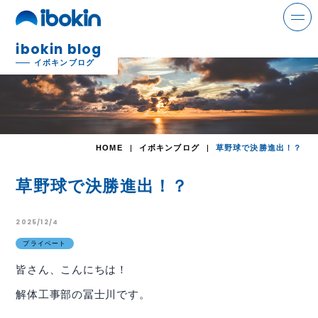
ibokin blog
search
イボキンブログ
ニュース
HOME
イボキンブログ
草野球で決勝進出！？
事業案内
草野球で決勝進出！？
解体事業
2025/12/4
環境事業
プライベート
金属事業
皆さん、こんにちは！
運輸事業
解体工事部の冨士川です。