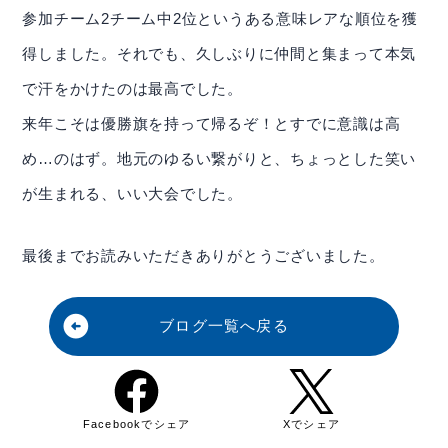
contact
参加チーム2チーム中2位というある意味レアな順位を獲
お問い合わせ
得しました。それでも、久しぶりに仲間と集まって本気
ご相談・ご質問はお気軽にどうぞ。
で汗をかけたのは最高でした。
email
お問合せフォーム
来年こそは優勝旗を持って帰るぞ！とすでに意識は高
め…のはず。地元のゆるい繋がりと、ちょっとした笑い
が生まれる、いい大会でした。
最後までお読みいただきありがとうございました。
資源の一生に、夢と責任。
arrow_circle_left
ブログ一覧へ戻る
事業所map
arrow_forward
Facebookでシェア
Xでシェア