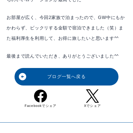
株主・株式関連
お部屋が広く、今回2家族で泊まったので、GW中にもか
財務ハイライト
かわらず、ビックリする金額で宿泊できました（笑）ま
た福利厚生を利用して、お得に旅したいと思います^^
IRカレンダー
IRニュース
最後まで読んでいただき、ありがとうございました^^
IRよくある質問
arrow_circle_left
ブログ一覧へ戻る
IRお問合せ
Facebookでシェア
Xでシェア
イボキン ブログ