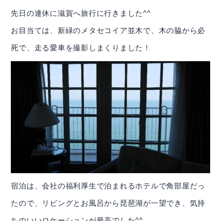
先日の連休に滋賀へ旅行に行きました^^
お目当ては、新緑のメタセコイア並木で、木の脇から必
死で、走る愛車を撮影しまくりました！
IR情報
投資家の方へ
宿泊は、会社の福利厚生で泊まれるホテルで角部屋だっ
基本情報
たので、リビングとお風呂から琵琶湖が一望でき、気持
ちのいいロケーションが最高でした^^
IRライブラリー