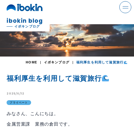
ibokin blog
search
イボキンブログ
ニュース
HOME
イボキンブログ
福利厚生を利用して滋賀旅行
事業案内
福利厚生を利用して滋賀旅行
解体事業
2025/6/12
環境事業
プライベート
金属事業
みなさん、こんにちは。
運輸事業
金属営業課 業務の倉田です。