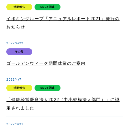
活動報告
SDGs関連
株主・株式関連
イボキングループ「アニュアルレポート2021」発行の
財務ハイライト
お知らせ
IRカレンダー
2022/4/22
IRニュース
その他
IRよくある質問
ゴールデンウィーク期間休業のご案内
IRお問合せ
2022/4/7
活動報告
SDGs関連
「健康経営優良法人2022（中小規模法人部門）」に認
イボキン ブログ
定されました
2022/3/31