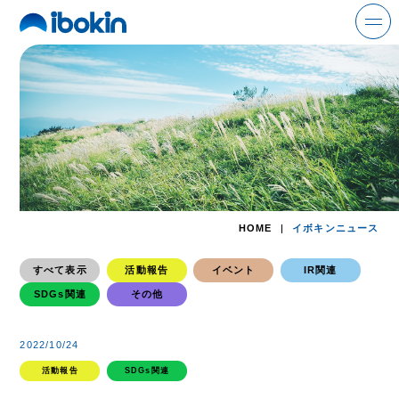
search
ニュース
事業案内
HOME
イボキンニュース
解体事業
すべて表示
活動報告
イベント
IR関連
環境事業
SDGs関連
その他
金属事業
2022/10/24
運輸事業
活動報告
SDGs関連