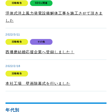
contact
活動報告
SDGs関連
お問い合わせ
浮体式洋上風力発電設備解体工事を施工させて頂きま
ご相談・ご質問はお気軽にどうぞ。
した
email
お問合せフォーム
2022/3/11
活動報告
その他
西播磨結婚応援企業へ登録しました！
2022/2/18
活動報告
資源の一生に、夢と責任。
本社工場 壁画除幕式を行いました
事業所map
arrow_forward
年代別