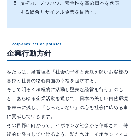
5
技術力、ノウハウ、安全性を高め日本を代表
する総合リサイクル企業を目指す。
株主・株式関連
財務ハイライト
IRカレンダー
corporate action policies
企業行動方針
IRニュース
IRよくある質問
私たちは、経営理念「社会の平和と発展を願いお客様の
喜びと社員の物心両面の幸福を追求する。
IRお問合せ
そして明るく積極的に活動し堅実な経営を行う」のも
と、あらゆる企業活動を通じて、日本の美しい自然環境
を未来に残し、「もったいない」の心を社会に広める事
イボキン ブログ
に貢献していきます。
その目標に向かって、イボキンが社会から信頼され、持
続的に発展していけるよう、私たちは、イボキンフィロ