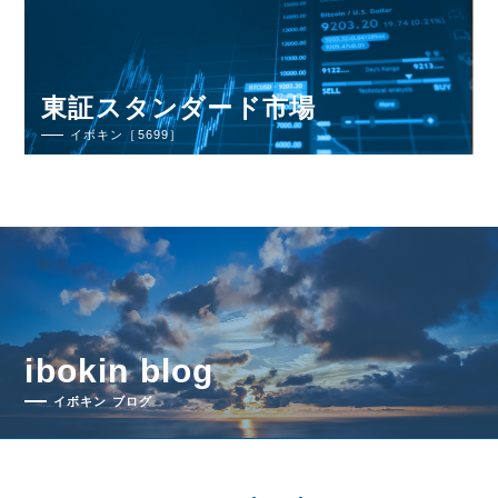
東証スタンダード市場
イボキン［5699］
ibokin blog
イボキン ブログ