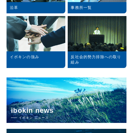
沿革
事務所一覧
イボキンの強み
反社会的勢力排除への取り
組み
ibokin news
イボキン ニュース