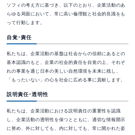
contact
ソフィの考え方に基づき、以下のとおり、企業活動のあ
お問い合わせ
らゆる局面において、常に高い倫理観と社会的良識をも
ご相談・ご質問はお気軽にどうぞ。
って行動します。
email
お問合せフォーム
自覚･責任
私たちは、企業活動の基盤は社会からの信頼にあるとの
基本認識のもと、企業の社会的責任を自覚の上、それぞ
れの事業を通じ日本の美しい自然環境を未来に残し、
「もったいない」の心を社会に広める事に貢献します。
説明責任･透明性
資源の一生に、夢と責任。
私たちは、企業活動における説明責任の重要性を認識
事業所map
arrow_forward
し、企業活動の透明性を保つとともに、適切な情報開示
に努め、外に対しても、内に対しても、常に開かれた姿