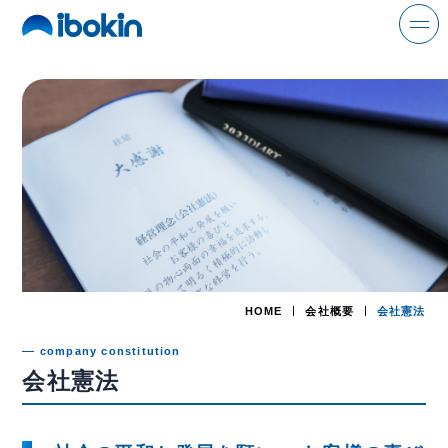
>
search
ニュース
事業案内
解体事業
HOME
会社概要
会社憲法
環境事業
company constitution
金属事業
会社憲法
運輸事業