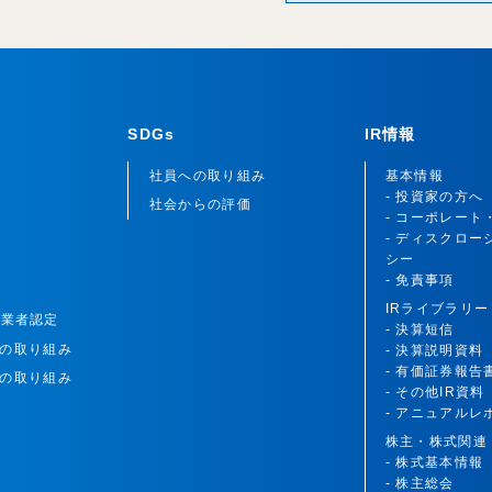
SDGs
IR情報
社員への取り組み
基本情報
- 投資家の方へ
社会からの評価
- コーポレート
- ディスクロー
シー
- 免責事項
IRライブラリー
理業者認定
- 決算短信
1への取り組み
- 決算説明資料
- 有価証券報告
1への取り組み
- その他IR資料
- アニュアルレ
株主・株式関連
- 株式基本情報
- 株主総会