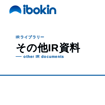
search
IRライブラリー
ニュース
その他IR資料
事業案内
other IR documents
解体事業
環境事業
金属事業
運輸事業