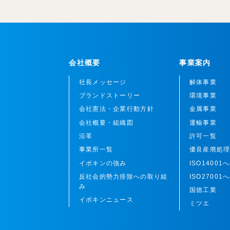
会社概要
事業案内
社長メッセージ
解体事業
ブランドストーリー
環境事業
会社憲法・企業行動方針
金属事業
会社概要・組織図
運輸事業
沿革
許可一覧
事業所一覧
優良産廃処
イボキンの強み
ISO1400
反社会的勢力排除への取り組
ISO2700
み
国徳工業
イボキンニュース
ミツエ