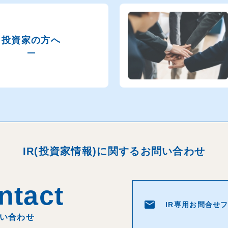
tact
投資家の方へ
email
お問合
合わせ
質問はお気軽にどうぞ。
IR(投資家情報)に関するお問い合わせ
、夢と責任。
ntact
email
IR専用お問合せ
い合わせ