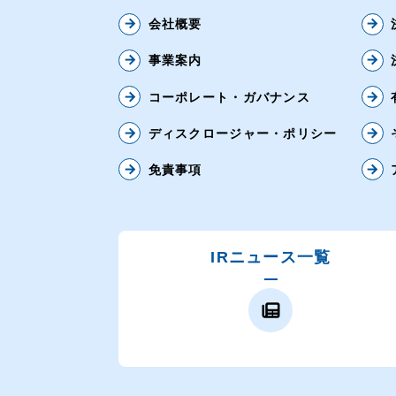
arrow_forward
会社概要
arrow_forward
IRライブラリー
arrow_forward
事業案内
arrow_forward
株主・株式関連
arrow_forward
コーポレート・ガバナンス
arrow_forward
財務ハイライト
arrow_forward
ディスクロージャー・ポリシー
arrow_forward
IRカレンダー
arrow_forward
免責事項
arrow_forward
IRニュース
IRよくある質問
IRニュース一覧
IRお問合せ
イボキン ブログ