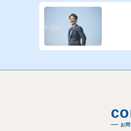
con
お問い
ご相談・ご
資源の一生に
co
お問