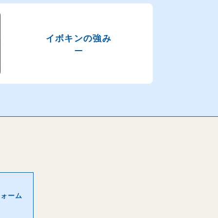
イボキンの強み
せフォーム
事業所map
arrow_forward
フォーム