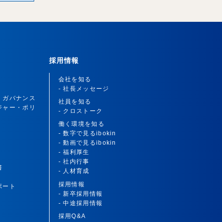
採用情報
会社を知る
- 社長メッセージ
・ガバナンス
社員を知る
ジャー・ポリ
- クロストーク
働く環境を知る
- 数字で見るibokin
- 動画で見るibokin
- 福利厚生
- 社内行事
書
- 人材育成
採用情報
ポート
- 新卒採用情報
- 中途採用情報
採用Q&A