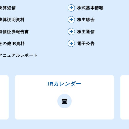
決算短信
arrow_forward
株式基本情報
決算説明資料
arrow_forward
株主総会
有価証券報告書
arrow_forward
株主通信
その他IR資料
arrow_forward
電子公告
アニュアルレポート
IRカレンダー
calendar_month