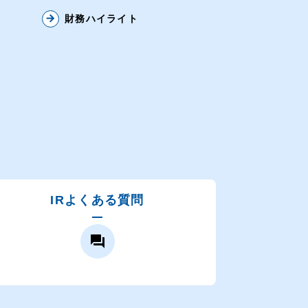
arrow_forward
財務ハイライト
IRよくある質問
question_answer